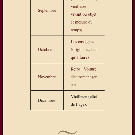
e-
vieillesse
Septembre
mail.
vivant ou objet
Adresse
et mesure du
e-
temps)
mail
Abon
vo
Les enseignes
Octobre
(originales, tant
Rejoignez
qu’à faire)
les
37
Rétro : Voiture,
autres
Novembre
électroménager,
abonnés
etc.
Vieillesse (effet
Décembre
Météo
de l’âge).
La
Ferté
sous
Jouarre