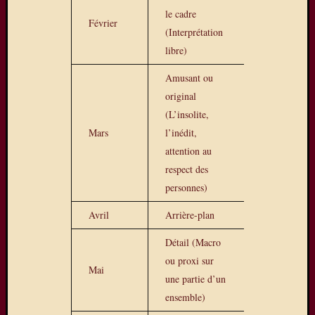
28/29
le cadre
mars,
Février
(Interprétation
avec
en
libre)
autres,
Amusant ou
la
original
présen
de
(L’insolite,
Daniel
Mars
l’inédit,
Dupuis
attention au
respect des
personnes)
Visiteurs
Avril
Arrière-plan
Détail (Macro
Abonnez
ou proxi sur
vous à c
Mai
une partie d’un
blog par
e-mail.
ensemble)