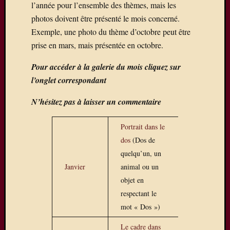
l’année pour l’ensemble des thèmes, mais les
La
photos doivent être présenté le mois concerné.
Ferté-
sous-
Exemple, une photo du thème d’octobre peut être
Jouarre
prise en mars, mais présentée en octobre.
où
quelqu
Pour accéder à la galerie du mois cliquez sur
uns
l’onglet correspondant
de
nos
N’hésitez pas à laisser un commentaire
photog
expose
Portrait dans le
Une
dos
(Dos de
exposit
quelqu’un, un
photos
à
Janvier
animal ou un
Mareui
objet en
Lès
respectant le
Meaux
mot « Dos »)
Expo
du
Le cadre dans