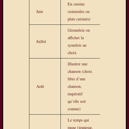
En cuisine
Saisissez
Juin
(ustensiles ou
votre
plats cuisinés)
adresse
e-
Géométrie ou
mail
afficher la
pour
Juillet
vous
symétrie au
abonner
choix
à
Illustrer une
ce
blog
chanson (choix
et
libre d’une
recevoir
Août
chanson,
une
impératif
notificatio
qu’elle soit
de
chaque
connue)
nouvel
Le temps qui
article
par
passe (jeunesse,