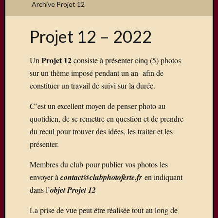
Archive Projet 12
Projet 12 – 2022
Articles
récents
Projet 12
Un
consiste à présenter cinq (5) photos
sur un thème imposé pendant un an afin de
Une
constituer un travail de suivi sur la durée.
exposit
organis
C’est un excellent moyen de penser photo au
par
le
quotidien, de se remettre en question et de prendre
Comité
du recul pour trouver des idées, les traiter et les
de
présenter.
Jumela
Concou
Membres du club pour publier vos photos les
Photos
envoyer à
contact@clubphotoferte.fr
en indiquant
sur
dans l’
objet Projet 12
Changi
Exposi
La prise de vue peut être réalisée tout au long de
sur