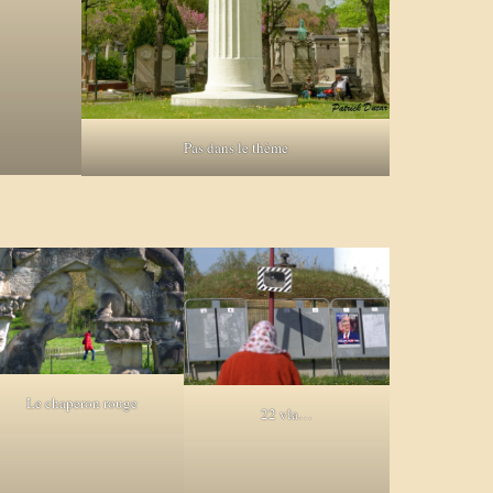
Pas dans le thème
Le chaperon rouge
22 vla…