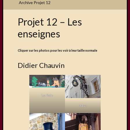
Archive Projet 12
Projet 12 – Les
Articles
enseignes
récents
Une
exposit
Cliquer sur les photos pour les voir à leur taille normale
organis
par
Didier Chauvin
le
Comité
de
Jumela
Le Pain
Concou
Photos
Mac
sur
Changi
Exposi
sur