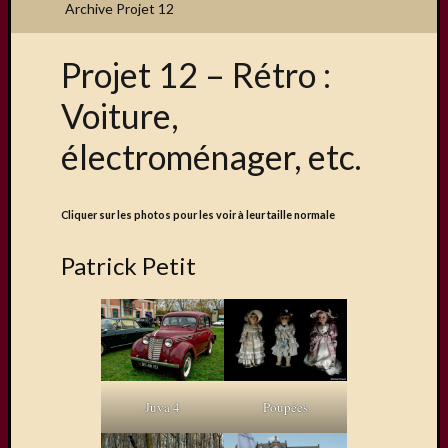
Archive Projet 12
Projet 12 – Rétro :
Articles
Voiture,
récents
électroménager, etc.
Une
exposit
organis
Cliquer sur les photos pour les voir à leur taille normale
par
le
Patrick Petit
Comité
de
Jumela
Concou
Photos
sur
Changi
Juva 4
Poupées
Exposi
sur