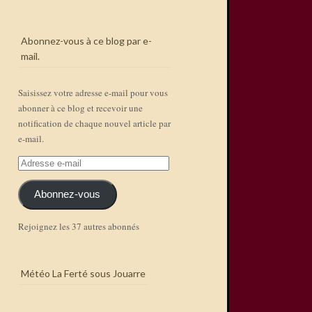
Abonnez-vous à ce blog par e-
mail.
Saisissez votre adresse e-mail pour vous
abonner à ce blog et recevoir une
notification de chaque nouvel article par
e-mail.
Adresse
e-
mail
Abonnez-vous
Rejoignez les 37 autres abonnés
Météo La Ferté sous Jouarre