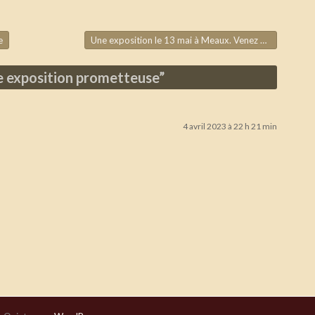
e
Une exposition le 13 mai à Meaux. Venez nombreux
→
 exposition prometteuse
”
4 avril 2023 à 22 h 21 min