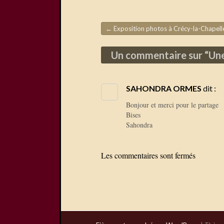
←
Exposition photos à Crécy-la-Chapell
Navigation de l'article
Un commentaire sur “
Une
SAHONDRA ORMES
dit :
Bonjour et merci pour le partage
Bises
Sahondra
Les commentaires sont fermés