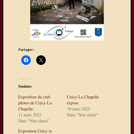
sur
La
Ferté-
sous-
Jouarre
où
quelqu
uns
Partager :
de
nos
photog
expose
Une
Similaire
exposit
photos
Exposition du club
Crécy-La-Chapelle
à
photos de Crécy-La-
expose
Chapelle
19 mars 2025
Mareui
11 mars 2022
Dans "Non classé"
Lès
Dans "Non classé"
Meaux
Expo
Exposition Crécy la