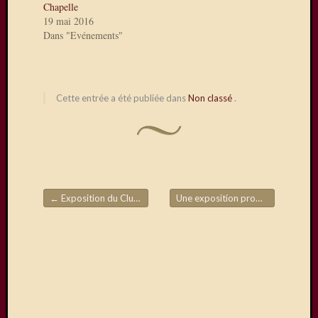
du
Chapelle
28/29
19 mai 2016
mars,
Dans "Evénements"
avec
en
autres,
la
Cette entrée a été publiée dans
Non classé
.
présen
de
Daniel
Dupuis
←
Exposition du Club 2022
Une exposition prometteuse
→
Visiteurs
Navigation de l'article
Abonnez
vous à c
blog par
e-mail.