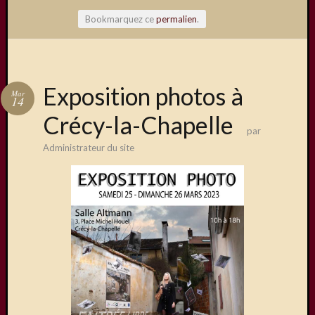
Bookmarquez ce
permalien
.
Articles
Exposition photos à
Mar
récents
14
Crécy-la-Chapelle
Une
par
exposit
Administrateur du site
organis
par
le
Comité
de
Jumela
Concou
Photos
sur
Changi
Exposi