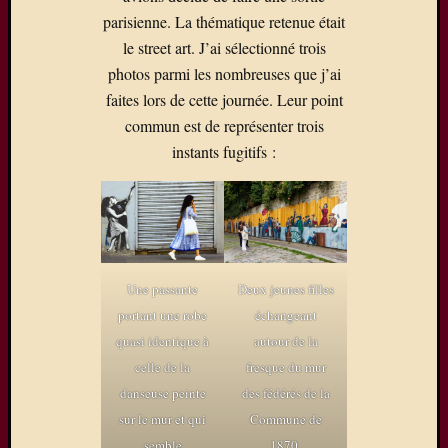
parisienne. La thématique retenue était
le street art. J’ai sélectionné trois
photos parmi les nombreuses que j’ai
faites lors de cette journée. Leur point
commun est de représenter trois
instants fugitifs :
Une passante
Deux jeunes filles
portant une robe
échangeant
quasi identique à
autour de la
celle de la
fresque du mur
danseuse peinte
des fédérés de la
sur le mur et qui
Commune de
semble
1870.