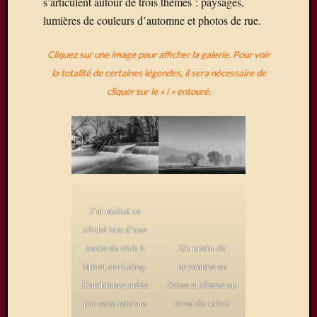
s’articulent autour de trois thèmes : paysages,
La
lumières de couleurs d’automne et photos de rue.
Ferté-
sous-
Cliquez sur une image pour afficher la galerie. Pour voir
Jouarre
où
la totalité de certaines légendes, il sera nécessaire de
quelqu
cliquer sur le « i » entouré.
uns
de
nos
photog
expose
Une
exposit
photos
J’ai réalisé ce
à
cliché lors d’une
Mareui
sortie du club à
Un matin de
Lès
Moret sur Loing.
novembre en
Meaux
L’ambiance créée
Seine et Marne au
Expo
par cette retenue
lever du soleil
du