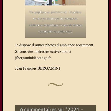
Un grapheur en plein travail : il enlève
un des pochoirs qui lui permet de
réaliser ce magnifique visage de femme
criant dans un porte-voix.
Je dispose d’autres photos d’ambiance notamment.
Si vous êtes intéressés ecrivez-moi à
jfbergamini@orange.fr
Jean François BERGAMINI
6 commentaires sur “
2021 –