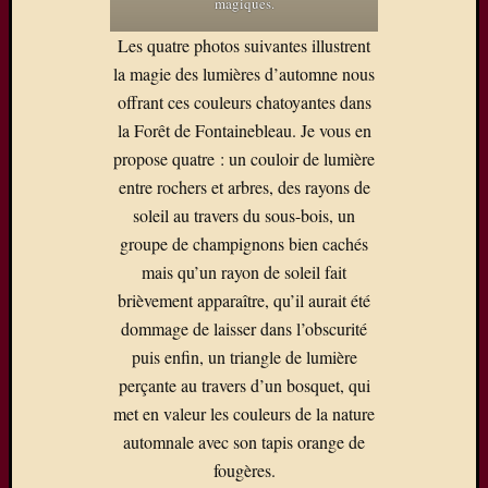
magiques.
e-
mail.
Les quatre photos suivantes illustrent
la magie des lumières d’automne nous
Adresse
offrant ces couleurs chatoyantes dans
e-
mail
la Forêt de Fontainebleau. Je vous en
Abon
vo
propose quatre : un couloir de lumière
entre rochers et arbres, des rayons de
Rejoignez
soleil au travers du sous-bois, un
les
groupe de champignons bien cachés
37
autres
mais qu’un rayon de soleil fait
abonnés
brièvement apparaître, qu’il aurait été
dommage de laisser dans l’obscurité
puis enfin, un triangle de lumière
Météo
perçante au travers d’un bosquet, qui
La
met en valeur les couleurs de la nature
Ferté
sous
automnale avec son tapis orange de
Jouarre
fougères.