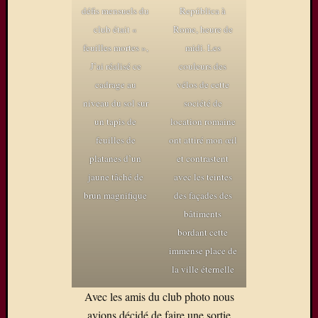
défis mensuels du
República à
club était «
Rome, heure de
feuilles mortes »,
midi. Les
J’ai réalisé ce
couleurs des
cadrage au
vélos de cette
niveau du sol sur
société de
un tapis de
location romaine
feuilles de
ont attiré mon œil
platanes d’un
et contrastent
jaune tâché de
avec les teintes
brun magnifique
des façades des
bâtiments
bordant cette
immense place de
la ville éternelle
Avec les amis du club photo nous
avions décidé de faire une sortie