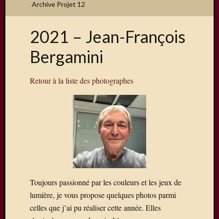
Archive Projet 12
2021 – Jean-François
Articles
Bergamini
récents
Une
Retour à la liste des photographes
exposit
organis
par
le
Comité
de
Jumela
Concou
Photos
Toujours passionné par les couleurs et les jeux de
sur
Changi
lumière, je vous propose quelques photos parmi
Exposi
celles que j’ai pu réaliser cette année. Elles
sur