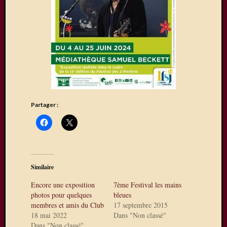
sur
La
Ferté-
sous-
Jouarre
où
quelqu
uns
de
Partager :
nos
photog
expose
Une
exposit
photos
Similaire
à
Encore une exposition
7ème Festival les mains
Mareui
photos pour quelques
bleues
Lès
membres et amis du Club
17 septembre 2015
Meaux
18 mai 2022
Dans "Non classé"
Expo
Dans "Non classé"