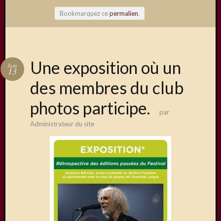
Bookmarquez ce
permalien
.
Articles
Une exposition où un
Juin
récents
13
des membres du club
Une
exposit
photos participe.
organis
par
par
Administrateur du site
le
Comité
de
Jumela
Concou
Photos
sur
Changi
Exposi