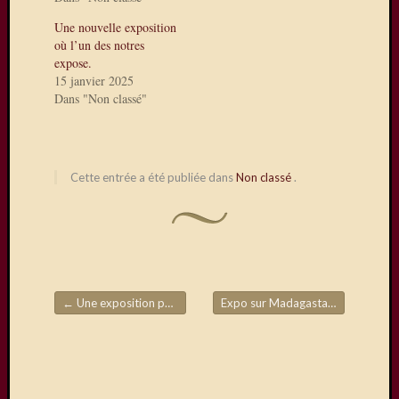
du
28/29
Une nouvelle exposition
mars,
où l’un des notres
expose.
avec
15 janvier 2025
en
Dans "Non classé"
autres,
la
présen
de
Cette entrée a été publiée dans
Non classé
.
Daniel
Dupuis
Visiteurs
←
Une exposition photos chez nos amis de Château-Thierry
Expo sur Madagastar et donc une petite promenade pour Juillet
Navigation de l'article
Abonnez
vous à c
blog par
e-mail.