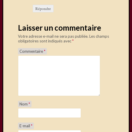
Répondre
Saisissez
votre
Laisser un commentaire
adresse
e-
Votre adresse e-mail ne sera pas publiée.
Les champs
mail
obligatoires sont indiqués avec
*
pour
Commentaire
*
vous
abonner
à
ce
blog
et
recevoir
une
notificatio
Nom
*
de
chaque
nouvel
E-mail
*
article