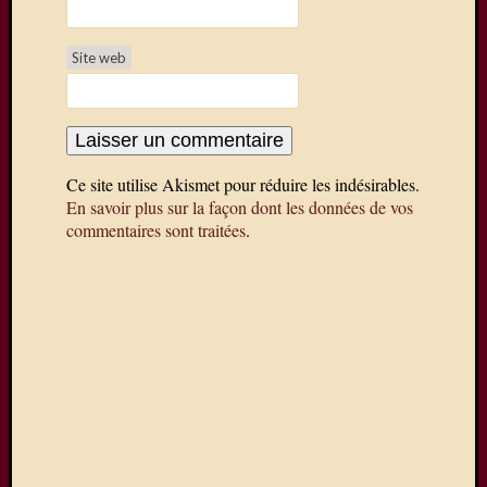
par
e-
Site web
mail.
Adresse
e-
mail
Abon
vo
Ce site utilise Akismet pour réduire les indésirables.
En savoir plus sur la façon dont les données de vos
Rejoignez
commentaires sont traitées
.
les
37
autres
abonnés
Météo
La
Ferté
sous
Jouarre