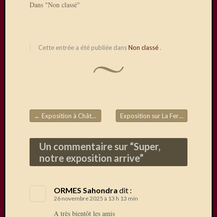
du
Dans "Non classé"
28/29
mars,
avec
en
Cette entrée a été publiée dans
Non classé
.
autres,
la
présen
de
Daniel
Dupuis
←
Exposition à Château-Thierry
Exposition sur La Ferté-Sous-Jouarre
Navigation de l'article
Visiteurs
Un commentaire sur “
Super,
notre exposition arrive
”
Abonnez
ORMES Sahondra
dit :
vous à c
26 novembre 2025 à 13 h 13 min
blog par
A très bientôt les amis
e-mail.