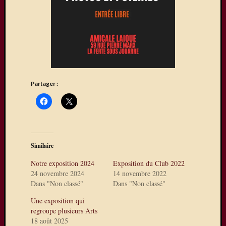
sur
La
Ferté-
sous-
Jouarre
où
quelqu
uns
Partager :
de
nos
photog
expose
Une
Similaire
exposit
photos
Notre exposition 2024
Exposition du Club 2022
à
24 novembre 2024
14 novembre 2022
Dans "Non classé"
Dans "Non classé"
Mareui
Lès
Une exposition qui
Meaux
regroupe plusieurs Arts
Expo
18 août 2025