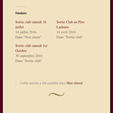
sur
La
Similaire
Ferté-
sous-
Sortie club samedi 16
Sortie Club au Père
Jouarre
juillet
Lachaise
où
14 juillet 2016
14 avril 2016
quelqu
Dans "Non classé"
Dans "Sortie club"
uns
Sortie club samedi 1er
de
Octobre
nos
30 septembre 2016
photog
Dans "Sortie club"
expose
Une
exposit
photos
Cette entrée a été publiée dans
Non classé
.
à
Mareui
Lès
Meaux
Expo