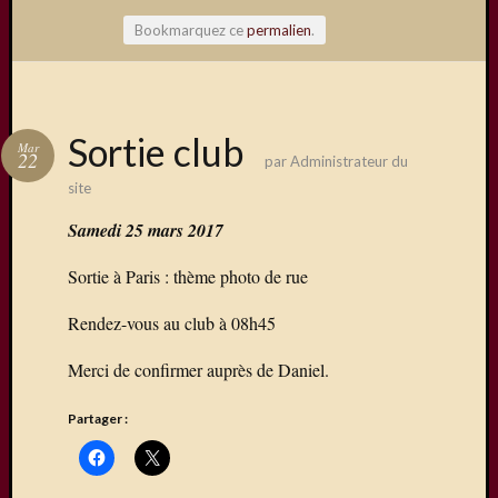
Bookmarquez ce
permalien
.
Articles
Sortie club
Mar
récents
22
par
Administrateur du
site
Une
exposit
Samedi 25 mars 2017
organis
par
Sortie à Paris : thème photo de rue
le
Comité
Rendez-vous au club à 08h45
de
Jumela
Merci de confirmer auprès de Daniel.
Concou
Photos
Partager :
sur
Changi
Exposi