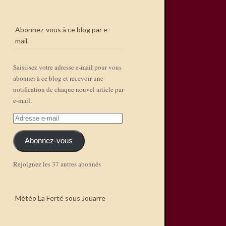
Abonnez-vous à ce blog par e-
mail.
Saisissez votre adresse e-mail pour vous
abonner à ce blog et recevoir une
notification de chaque nouvel article par
e-mail.
Adresse
e-
mail
Abonnez-vous
Rejoignez les 37 autres abonnés
Météo La Ferté sous Jouarre