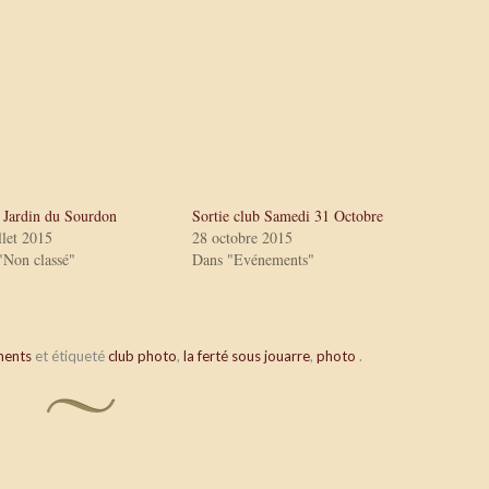
e Jardin du Sourdon
Sortie club Samedi 31 Octobre
llet 2015
28 octobre 2015
"Non classé"
Dans "Evénements"
ments
et étiqueté
club photo
,
la ferté sous jouarre
,
photo
.