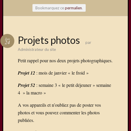
Bookmarquez ce
permalien
.
Articles
Projets photos
Jan
récents
24
par
Administrateur du site
Une
exposit
Petit rappel pour nos deux projets photographiques.
organis
par
Projet 12
: mois de janvier « le froid »
le
Comité
Projet 52
: semaine 3 « le petit déjeuner » semaine
de
4 » la macro »
Jumela
Concou
A vos appareils et n’oubliez pas de poster vos
Photos
photos et vous pouvez commenter les photos
sur
publiées.
Changi
Exposi