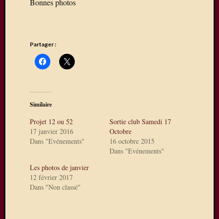
Bonnes photos
sur
La
Ferté-
sous-
Partager :
Jouarre
où
quelqu
uns
de
nos
Similaire
photog
Projet 12 ou 52
Sortie club Samedi 17
expose
17 janvier 2016
Octobre
Une
Dans "Evénements"
16 octobre 2015
exposit
Dans "Evénements"
photos
Les photos de janvier
à
12 février 2017
Mareui
Dans "Non classé"
Lès
Meaux
Expo