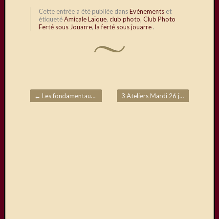
du
Cette entrée a été publiée dans
Evénements
et
28/29
étiqueté
Amicale Laïque
,
club photo
,
Club Photo
mars,
Ferté sous Jouarre
,
la ferté sous jouarre
.
avec
en
autres,
la
présen
de
←
Les fondamentaux de la photo
3 Ateliers Mardi 26 janvier
→
Daniel
Navigation de l'article
Dupuis
Visiteurs
Abonnez
vous à c
blog par
e-mail.