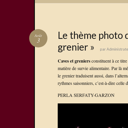
Le thème photo d
Août
3
grenier »
par
Administrate
Caves et greniers
constituent à ce titr
matière de survie alimentaire. Par là m
le grenier traduisent aussi, dans l’alte
rythmes saisonniers, c’est-à-dire celle 
PERLA SERFATY-GARZON