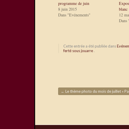
programme de juin
Expos
8 juin 2015
blanc
Dans "Evénements"
12 ma
Dans 
Cette entrée a été publiée dans
Evéne
ferté sous jouarre
.
←
Le thème photo du mois de juillet « Parapluie 
Navigation de l'article