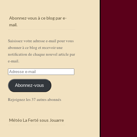
Abonnez-vous à ce blog par e-
mail.
Saisissez votre adresse e-mail pour vous
abonner à ce blog et recevoir une
notification de chaque nouvel article par
e-mail.
Adresse
e-
mail
Abonnez-vous
Rejoignez les 37 autres abonnés
Météo La Ferté sous Jouarre