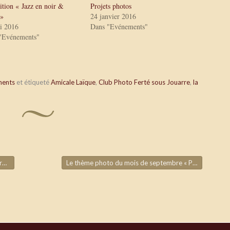
ition « Jazz en noir &
Projets photos
 »
24 janvier 2016
i 2016
Dans "Evénements"
"Evénements"
ments
et étiqueté
Amicale Laïque
,
Club Photo Ferté sous Jouarre
,
la
»
Le thème photo du mois de septembre « Photo de rue »