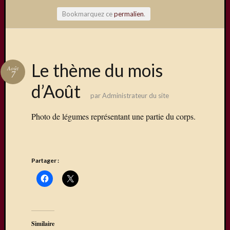
Bookmarquez ce
permalien
.
Articles
Le thème du mois
Août
récents
7
d’Août
Une
par
Administrateur du site
exposit
organis
Photo de légumes représentant une partie du corps.
par
le
Comité
de
Partager :
Jumela
Concou
Photos
sur
Changi
Similaire
Exposi