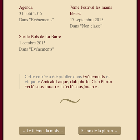
sur
Agenda
7ème Festival les mains
La
31 août 2015
bleues
Ferté-
Dans "Evénements"
17 septembre 2015
sous-
Dans "Non classé"
Jouarre
Sortie Bois de La Barre
où
1 octobre 2015
quelqu
Dans "Evénements"
uns
de
nos
photog
Cette entrée a été publiée dans
Evénements
et
expose
étiqueté
Amicale Laïque
,
club photo
,
Club Photo
Une
Ferté sous Jouarre
,
la ferté sous jouarre
.
exposit
photos
à
Mareui
Lès
Meaux
←
Le thème du mois de Mai
Salon de la photo
→
Expo
Navigation de l'article