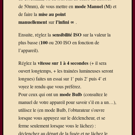
e-
mode Manuel (M)
de 50mm), de vous mettre en
et
mail.
mise au point
de faire la
manuellement
l’infini ∞
sur
.
Adresse
e-
sensibilité ISO
Ensuite, réglez la
sur la valeur la
mail
Abon
vo
100
plus basse (
ou 200 ISO en fonction de
l’appareil).
Rejoignez
les
vitesse sur 1 à 4 secondes
Réglez la
(+ il sera
37
ouvert longtemps, + les trainées lumineuses seront
autres
longues) faites un essai sur 1′ puis 2′ puis 4′ et
abonnés
voyez le rendu que vous préférez.
mode Bulb
Pour ceux qui ont un
(consultez le
Météo
manuel de votre appareil pour savoir s’il en a un…),
La
utilisez le (en mode Bulb, l’obturateur s’ouvre
Ferté
lorsque vous appuyez sur le déclencheur, et se
sous
ferme seulement lorsque vous le lâchez) :
Jouarre
déclenchez au départ de la fusée et ne lâchez le