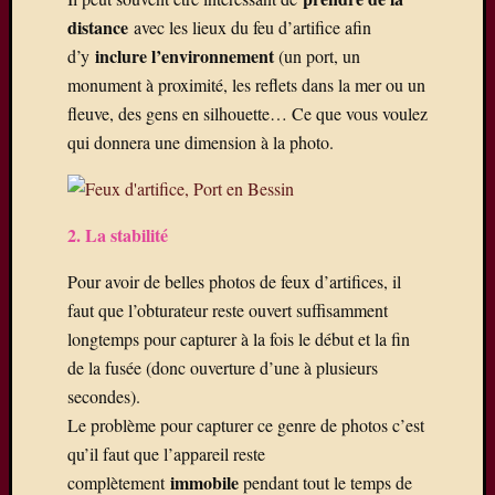
La
distance
avec les lieux du feu d’artifice afin
Ferté-
inclure l’environnement
d’y
(un port, un
sous-
monument à proximité, les reflets dans la mer ou un
Jouarre
où
fleuve, des gens en silhouette… Ce que vous voulez
quelqu
qui donnera une dimension à la photo.
uns
de
nos
2. La stabilité
photog
expose
Pour avoir de belles photos de feux d’artifices, il
Une
exposit
faut que l’obturateur reste ouvert suffisamment
photos
longtemps pour capturer à la fois le début et la fin
à
de la fusée (donc ouverture d’une à plusieurs
Mareui
secondes).
Lès
Le problème pour capturer ce genre de photos c’est
Meaux
Expo
qu’il faut que l’appareil reste
du
immobile
complètement
pendant tout le temps de