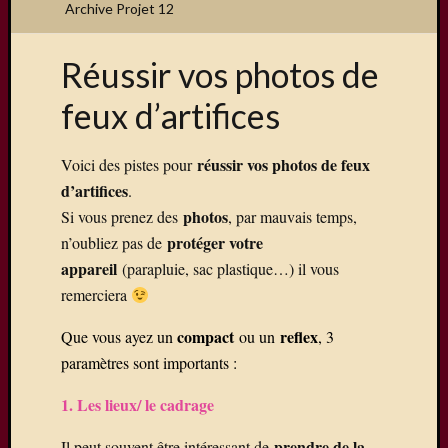
Archive Projet 12
Réussir vos photos de
Articles
feux d’artifices
récents
Une
réussir vos photos de feux
Voici des pistes pour
exposit
d’artifices
.
organis
photos
Si vous prenez des
, par mauvais temps,
par
protéger votre
le
n’oubliez pas de
Comité
appareil
(parapluie, sac plastique…) il vous
de
remerciera
Jumela
Concou
compact
reflex
Que vous ayez un
ou un
, 3
Photos
paramètres sont importants :
sur
Changi
1. Les lieux/ le cadrage
Exposi
sur
prendre de la
Il peut souvent être intéressant de