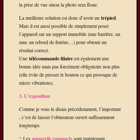
28/29
la prise de vue sinon la photo sera floue.
mars,
avec
trépied
La meilleure solution est donc d’avoir un
.
en
Mais il est aussi possible de simplement poser
autres,
l’appareil sur un support immobile (une barrière, un
la
mur, un rebord de fenêtre…) pour obtenir un
présen
de
résultat correct.
Daniel
télécommande filaire
Une
est également une
Dupuis
bonne idée mais pas forcément obligatoire non plus
(elle évite de presser le bouton ce qui provoque de
micro vibrations).
Visiteurs
3. L’exposition
Comme je vous le disais précédemment, l’important
Abonnez
, c’est de laisser l’obturateur ouvert suffisamment
vous à c
blog par
longtemps.
e-mail.
*
appareils compacts
Les
sont maintenant