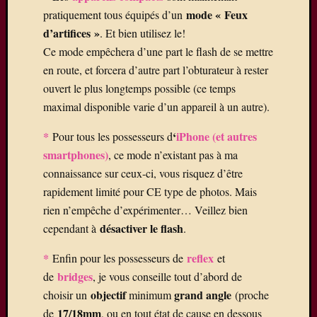
mode « Feux
pratiquement tous équipés d’un
Saisissez
d’artifices »
. Et bien utilisez le!
votre
adresse
Ce mode empêchera d’une part le flash de se mettre
e-
en route, et forcera d’autre part l’obturateur à rester
mail
ouvert le plus longtemps possible (ce temps
pour
maximal disponible varie d’un appareil à un autre).
vous
abonner
*
‘
iPhone (et autres
Pour tous les possesseurs d
à
smartphones)
, ce mode n’existant pas à ma
ce
connaissance sur ceux-ci, vous risquez d’être
blog
et
rapidement limité pour CE type de photos. Mais
recevoir
rien n’empêche d’expérimenter… Veillez bien
une
désactiver le flash
cependant à
.
notificatio
de
*
reflex
Enfin pour les possesseurs de
et
chaque
bridges
de
, je vous conseille tout d’abord de
nouvel
objectif
grand angle
choisir un
minimum
(proche
article
17/18mm
de
, ou en tout état de cause en dessous
par