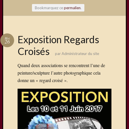
Bookmarquez ce
permalien
.
Articles
Exposition Regards
Mai
récents
26
Croisés
Une
par
Administrateur du site
exposit
organis
Quand deux associations se rencontrent l’une de
par
peinture/sculpture l’autre photographique cela
le
donne un « regard croisé ».
Comité
de
Jumela
Concou
Photos
sur
Changi
Exposi