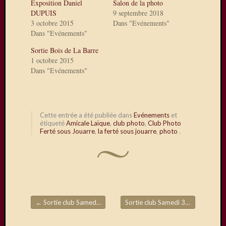
du
Exposition Daniel
Salon de la photo
DUPUIS
9 septembre 2018
28/29
3 octobre 2015
Dans "Evénements"
mars,
Dans "Evénements"
avec
en
Sortie Bois de La Barre
autres,
1 octobre 2015
la
Dans "Evénements"
présen
de
Daniel
Dupuis
Cette entrée a été publiée dans
Evénements
et
étiqueté
Amicale Laïque
,
club photo
,
Club Photo
Ferté sous Jouarre
,
la ferté sous jouarre
,
photo
.
Visiteurs
Abonnez
vous à c
←
Sortie club Samedi 17 Octobre
Sortie club Samedi 31 Octobre
→
Navigation de l'article
blog par
e-mail.