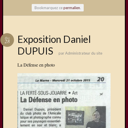
Bookmarquez ce
permalien
.
Articles
Exposition Daniel
Oct
récents
28
DUPUIS
Une
par
Administrateur du site
exposit
organis
La Défense en photo
par
le
Comité
de
Jumela
Concou
Photos
sur
Changi
Exposi