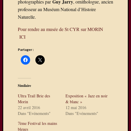
Guy Jarry
photographies par
, ornithologue, ancien
du
28/29
professeur au Muséum National d’Histoire
mars,
Naturelle.
avec
en
Pour rendre au musée de St CYR sur MORIN
autres,
ICI
la
présen
Partager :
de
Daniel
Dupuis
Visiteurs
Similaire
Ultra Trail Brie des
Exposition « Jazz en noir
Morin
& blanc »
22 avril 2016
12 mai 2016
Abonnez
Dans "Evénements"
Dans "Evénements"
vous à c
blog par
7ème Festival les mains
bleues
e-mail.