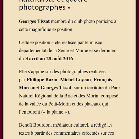
sur
photographes »
La
Ferté-
Georges Tissot
membre du club photo participe à
sous-
cette magnifique exposition.
Jouarre
où
Cette exposition a été réalisée par le musée
quelqu
départemental de la Seine-et-Marne et se déroulera
uns
3 avril au 28 août 2016
du
.
de
nos
Elle s’appuie sur des photographies réalisées
photog
Philippe Bazin
Michel Loyeau
François
par
,
,
expose
Une
Moreau
Georges Tissot
et
, sur un territoire du Parc
exposit
Naturel Régional de la Brie et des Morin, composé
photos
de la vallée du Petit-Morin et des plateaux qui
à
l’entourent (« la plaine »).
Mareui
Lès
Benoît Bourdon, médiateur culturel, a rédigé les
Meaux
textes à partir des commentaires effectués sur ces
Expo