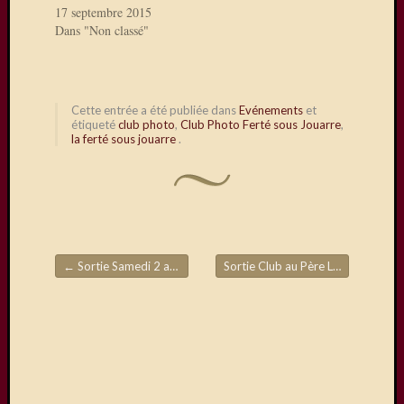
17 septembre 2015
Dans "Non classé"
Saisissez
votre
adresse
e-
Cette entrée a été publiée dans
Evénements
et
mail
étiqueté
club photo
,
Club Photo Ferté sous Jouarre
,
la ferté sous jouarre
.
pour
vous
abonner
à
ce
blog
et
←
Sortie Samedi 2 avril
Sortie Club au Père Lachaise
→
recevoir
Navigation de l'article
une
notificatio
de
chaque
nouvel
article