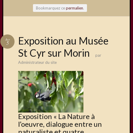
Bookmarquez ce
permalien
.
Articles
Exposition au Musée
Avr
récents
5
St Cyr sur Morin
Une
par
exposit
Administrateur du site
organis
par
le
Comité
de
Jumela
Concou
Photos
Exposition « La Nature à
sur
l’oeuvre, dialogue entre un
Changi
naturaliste et quatre
Exposi