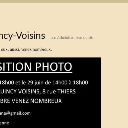
ncy-Voisins
par
Administrateur du site
r eux, aussi, venez nombreux.