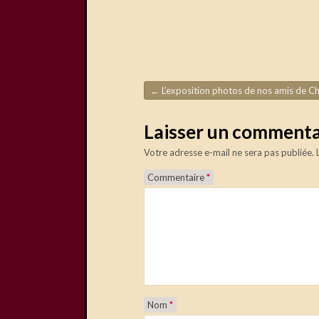
←
L’exposition photos de nos amis de Château-Thier
Navigation de l'article
Laisser un commenta
Votre adresse e-mail ne sera pas publiée.
Commentaire
*
Nom
*