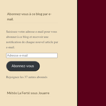
Abonnez-vous à ce blog par e-
mail.
Saisissez votre adresse e-mail pour vous
abonner à ce blog et recevoir une
notification de chaque nouvel article par
e-mail.
Adresse
e-
mail
Abonnez-vous
Rejoignez les 37 autres abonnés
Météo La Ferté sous Jouarre