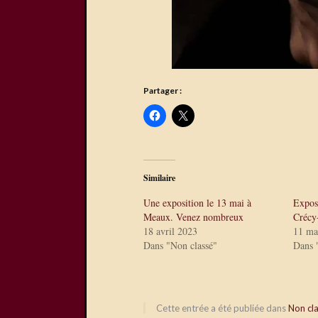
Partager :
Similaire
Une exposition le 13 mai à
Expos
Meaux. Venez nombreux
Crécy
18 avril 2023
11 ma
Dans "Non classé"
Dans 
Cette entrée a été publiée dans
Non cl