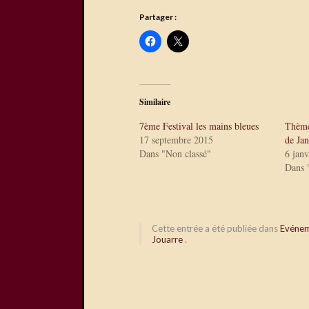
Partager :
Similaire
7ème Festival les mains bleues
Thème
17 septembre 2015
de Jan
Dans "Non classé"
6 jan
Dans 
Cette entrée a été publiée dans
Evéne
Jouarre
.