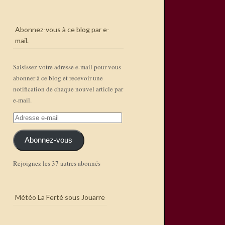
Abonnez-vous à ce blog par e-
mail.
Saisissez votre adresse e-mail pour vous
abonner à ce blog et recevoir une
notification de chaque nouvel article par
e-mail.
Adresse
e-
mail
Abonnez-vous
Rejoignez les 37 autres abonnés
Météo La Ferté sous Jouarre