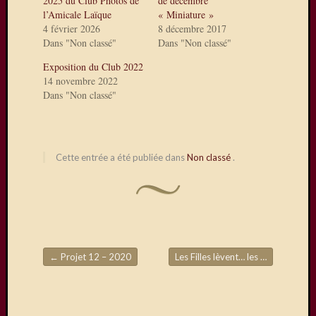
2025 du Club Photos de
de décembre
du
l’Amicale Laïque
« Miniature »
28/29
4 février 2026
8 décembre 2017
mars,
Dans "Non classé"
Dans "Non classé"
avec
en
Exposition du Club 2022
14 novembre 2022
autres,
Dans "Non classé"
la
présen
de
Daniel
Cette entrée a été publiée dans
Non classé
.
Dupuis
Visiteurs
←
Projet 12 – 2020
Les Filles lèvent… les voiles
→
Abonnez
Navigation de l'article
vous à c
blog par
e-mail.