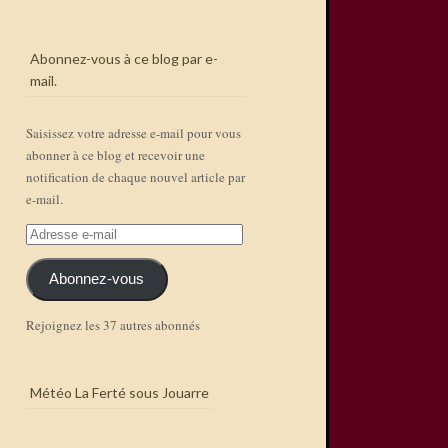
Abonnez-vous à ce blog par e-
mail.
Saisissez votre adresse e-mail pour vous
abonner à ce blog et recevoir une
notification de chaque nouvel article par
e-mail.
Adresse
e-
mail
Abonnez-vous
Rejoignez les 37 autres abonnés
Météo La Ferté sous Jouarre