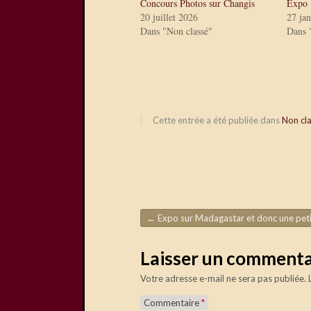
Concours Photos sur Changis
Expo 
20 juillet 2026
27 ja
Dans "Non classé"
Dans 
Cette entrée a été publiée dans
Non cl
←
Expo sur Madagastar et donc une petite promenade pour Juill
Navigation de l'article
Laisser un commenta
Votre adresse e-mail ne sera pas publiée.
Commentaire
*