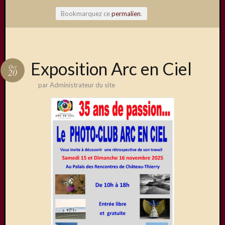
Bookmarquez ce
permalien
.
Articles
Exposition Arc en Ciel
Oct
récents
20
par
Administrateur du site
Une
exposit
organis
par
le
Comité
de
Jumela
Concou
Photos
sur
Changi
Exposi