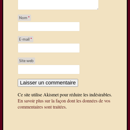
Saisissez
Nom
*
votre
adresse
e-
mail
E-mail
*
pour
vous
abonner
Site web
à
ce
blog
et
recevoir
Ce site utilise Akismet pour réduire les indésirables.
une
En savoir plus sur la façon dont les données de vos
notificatio
commentaires sont traitées
.
de
chaque
nouvel
article