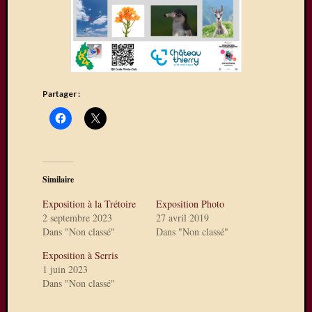
sur
La
Ferté-
sous-
Jouarre
où
Partager :
quelqu
uns
de
nos
photog
expose
Similaire
Une
Exposition à la Trétoire
Exposition Photo
exposit
2 septembre 2023
27 avril 2019
photos
Dans "Non classé"
Dans "Non classé"
à
Mareui
Exposition à Serris
Lès
1 juin 2023
Dans "Non classé"
Meaux
Expo