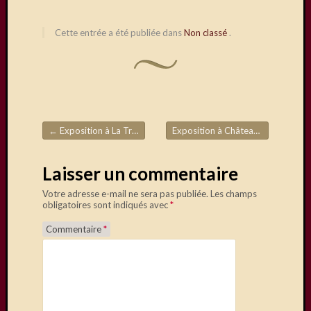
du
28/29
mars,
Cette entrée a été publiée dans
Non classé
.
avec
en
autres,
la
présen
de
←
Exposition à La Trétoire, où certains d’entre nous vont exposer…
Exposition à Château-Thierry
→
Daniel
Navigation de l'article
Dupuis
Laisser un commentaire
Votre adresse e-mail ne sera pas publiée.
Les champs
Visiteurs
obligatoires sont indiqués avec
*
Commentaire
*
Abonnez
vous à c
blog par
e-mail.