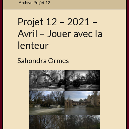
Archive Projet 12
Projet 12 – 2021 –
Articles
Avril – Jouer avec la
récents
lenteur
Une
exposit
organis
Sahondra Ormes
par
le
Comité
de
Jumela
Concou
Photos
sur
Changi
Exposi
sur