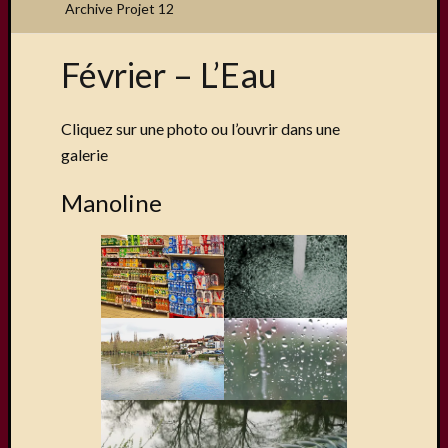
Archive Projet 12
Février – L’Eau
Articles
récents
Cliquez sur une photo ou l’ouvrir dans une
Une
galerie
exposit
organis
Manoline
par
le
Comité
de
Jumela
Concou
Photos
sur
Changi
Exposi
sur