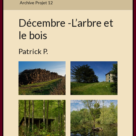
Archive Projet 12
Décembre -L’arbre et
Articles
le bois
récents
Une
Patrick P.
exposit
organis
par
le
Comité
de
Jumela
Concou
Photos
sur
Changi
Exposi
sur