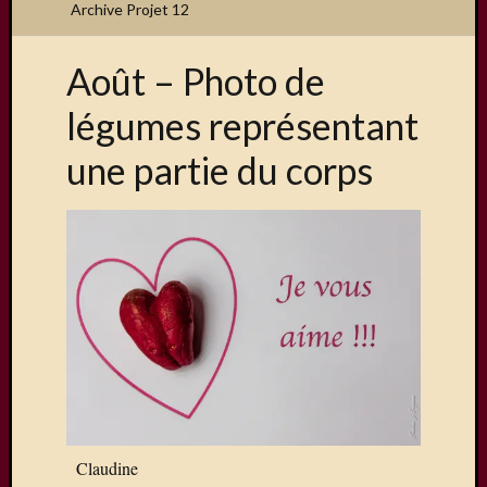
Archive Projet 12
Août – Photo de
Articles
légumes représentant
récents
une partie du corps
Une
exposit
organis
par
le
Comité
de
Jumela
Concou
Photos
sur
Changi
Exposi
Claudine
sur