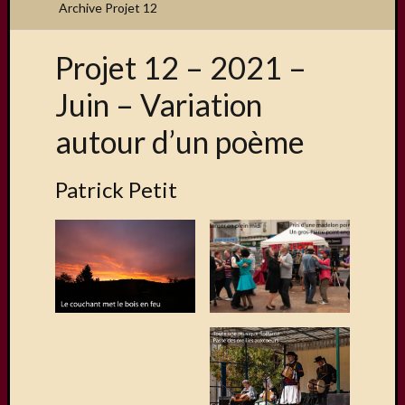
Archive Projet 12
Projet 12 – 2021 –
Articles
Juin – Variation
récents
autour d’un poème
Une
exposit
organis
Patrick Petit
par
le
Comité
de
Jumela
Concou
Photos
sur
Changi
Exposi
sur